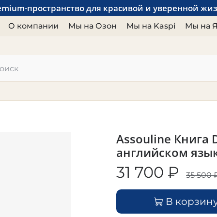
emium-пространство для красивой и уверенной жи
О компании
Мы на Озон
Мы на Kaspi
Мы на 
Assouline Книга D
английском язы
31 700 ₽
35 500 
В корзин