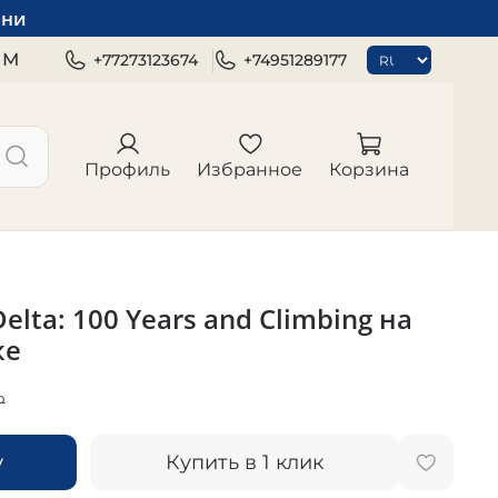
зни
ЯМ
+77273123674
+74951289177
Профиль
Избранное
Корзина
elta: 100 Years and Climbing на
ке
₽
у
Купить в 1 клик