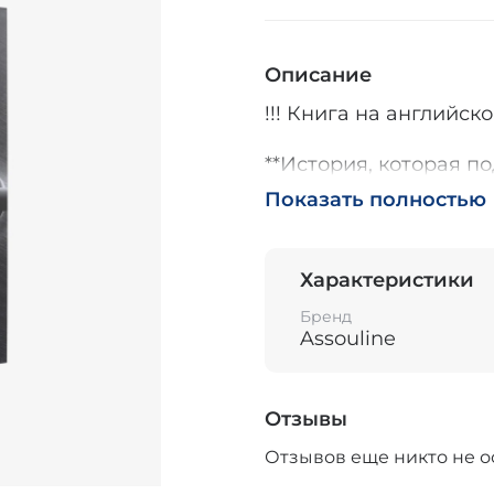
Описание
!!! Книга на английско
**История, которая п
Показать полностью
Книга «Delta: 100 Yea
впечатляющем пути ав
небольшого предприя
Характеристики
году до одного из кр
повествование о стр
Бренд
Assouline
и постоянном движени
новую страницу в ис
тому, как компания 
отметившим столетни
Отзывы
сохранить лидерские
Отзывов еще никто не о
**Эволюция сквозь де