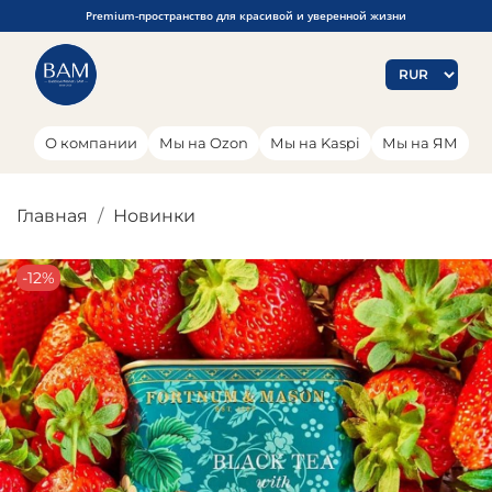
Premium-пространство для красивой и уверенной жизни
О компании
Мы на Ozon
Мы на Kaspi
Мы на ЯМ
Главная
Новинки
-12%