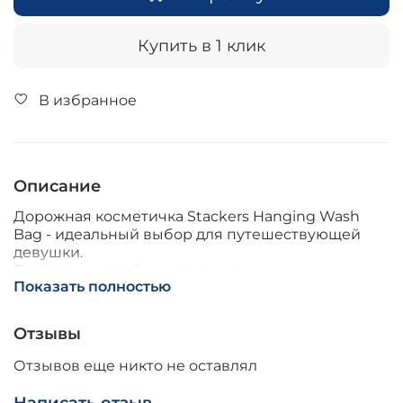
Купить в 1 клик
В избранное
Описание
Дорожная косметичка Stackers Hanging Wash
Bag - идеальный выбор для путешествующей
девушки.
Благодаря своей компактности и
Показать полностью
функциональности, эта дорожная косметичка
идеально подходит для организации и хранения
ваших косметических средств и
Отзывы
принадлежностей во время путешествий.
Внутренние отделения и карманы
Отзывов еще никто не оставлял
предоставляют удобное разделение и
организацию ваших вещей, а крючок позволяет
Написать отзыв