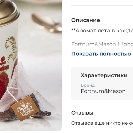
Описание
**Аромат лета в кажд
Fortnum&Mason Highgr
насыщенный настой из
Показать полностью
соединяются яркие от
других компонентов.
ароматом и естестве
Характеристики
летней легкости и те
гармоничным сочетан
Бренд
Fortnum&Mason
раскрывающихся мягк
**Вдохновение короле
Отзывы
Этот настой создан в
Отзывов еще никто не о
вдохновленной садам
принца Уэльского. Пр