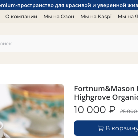
emium-пространство для красивой и уверенной жи
О компании
Мы на Озон
Мы на Kaspi
Мы на 
Fortnum&Mason Н
Highgrove Organic
10 000 ₽
25 000
В корзин