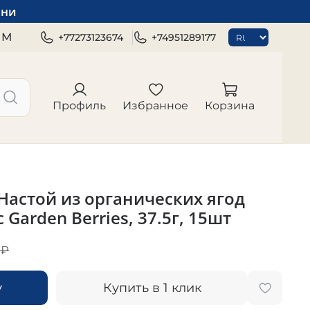
зни
ЯМ
+77273123674
+74951289177
Профиль
Избранное
Корзина
астой из органических ягод
 Garden Berries, 37.5г, 15шт
 ₽
у
Купить в 1 клик