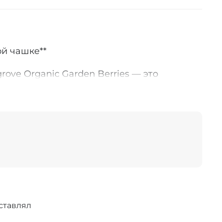
ой чашке**
ove Organic Garden Berries — это
 органических ягод и цветов, в котором
тенки гибискуса, шиповника, бузины и
 Напиток отличается выразительным
нной сладостью, создающей ощущение
пла. Такой купаж позволяет насладиться
ием фруктовых и цветочных нот,
о и постепенно.
вскими садами Highgrove**
 рамках коллекции Highgrove,
ставлял
и частной резиденции Его Высочества
оизводство органических продуктов в этой