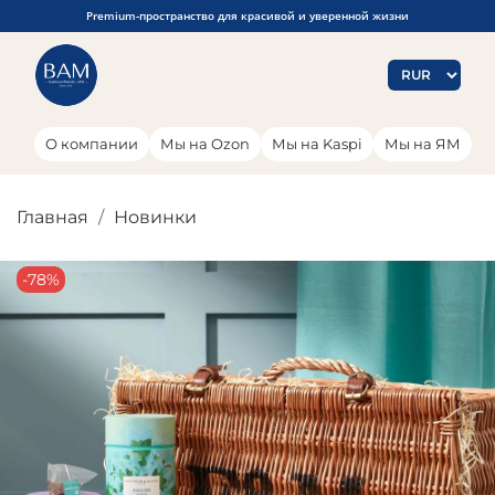
Premium-пространство для красивой и уверенной жизни
О компании
Мы на Ozon
Мы на Kaspi
Мы на ЯМ
Главная
Новинки
-78%