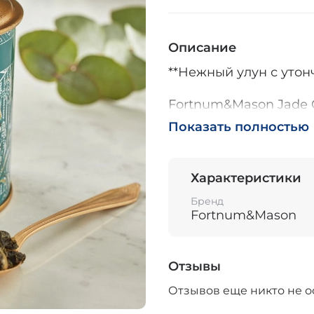
Описание
**Нежный улун с уто
Fortnum&Mason Jade O
мягкий улун, которы
Показать полностью
характером и вырази
раскрывается постепе
легкими цветочными 
Характеристики
для тех, кто ценит д
создающие ощущение 
Бренд
Fortnum&Mason
**Традиционная техно
Листья этого улуна п
Отзывы
благодаря чему вкус
Отзывов еще никто не о
многослойным. При з
медленно разворачив