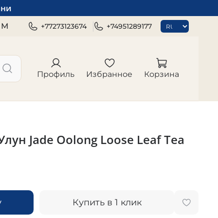
зни
ЯМ
+77273123674
+74951289177
Профиль
Избранное
Корзина
лун Jade Oolong Loose Leaf Tea
у
Купить в 1 клик