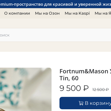
emium-пространство для красивой и уверенной жи
О компании
Мы на Озон
Мы на Kaspi
Мы на 
Fortnum&Mason У
Tin, 60
9 500 ₽
12 500 ₽
В корзин