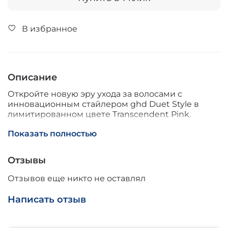
В избранное
Описание
Откройте новую эру ухода за волосами с
инновационным стайлером ghd Duet Style в
лимитированном цвете Transcendent Pink.
Этот уникальный прибор 2-в-1 сочетает функции
Показать полностью
фена и выпрямителя: он одновременно сушит и
выпрямляет волосы, не повреждая их.
Отзывы
Технология Air-Fusion обеспечивает
Отзывов еще никто не оставлял
равномерный поток воздуха и бережное тепло, а
интеллектуальные сенсоры контролируют
Написать отзыв
температуру от корней до кончиков. Режим
Shine Shot превращает прибор в полноценный
выпрямитель для сухих волос, придавая волосам