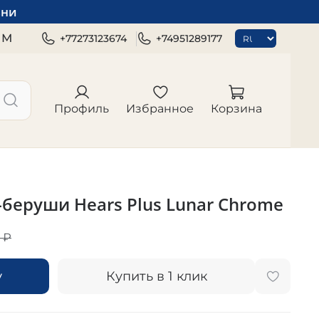
зни
ЯМ
+77273123674
+74951289177
Профиль
Избранное
Корзина
беруши Hears Plus Lunar Chrome
 ₽
у
Купить в 1 клик