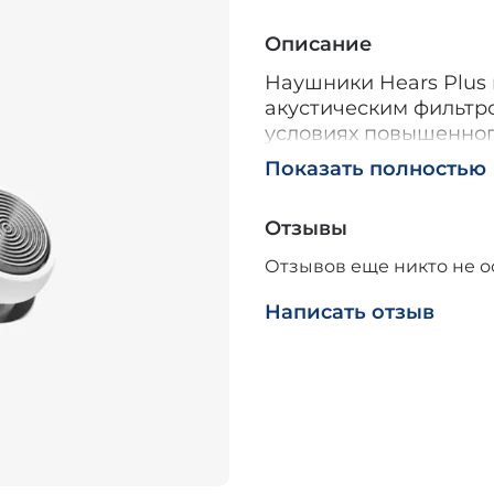
Описание
Наушники Hears Plus 
акустическим фильтр
условиях повышенного
снижают уровень вред
Показать полностью
сохраняют естествен
речи.
Отзывы
**Технология защиты*
Отзывов еще никто не о
В основе устройства
Написать отзыв
фильтр с микроперфо
опасные звуковые вол
неискажённый звук. 
использовать на меро
путешествиях, в людн
концентрации, не те