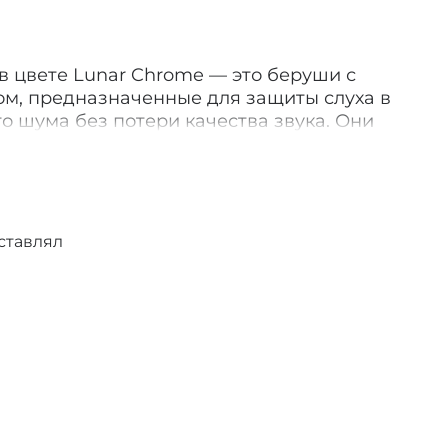
в цвете Lunar Chrome — это беруши с
ом, предназначенные для защиты слуха в
 шума без потери качества звука. Они
ного шума на 25 дБ, но при этом
ную детализацию музыки и разборчивость
*
ставлял
 лежит запатентованный акустический
рацией. Эта конструкция блокирует
ны, пропуская при этом чистый,
Благодаря этому беруши можно
приятиях с громкой музыкой, в
ых местах или в ситуациях, требующих
ряя связи с окружающими.