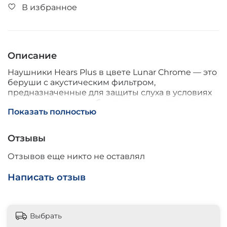
В избранное
Описание
Наушники Hears Plus в цвете Lunar Chrome — это
беруши с акустическим фильтром,
предназначенные для защиты слуха в условиях
повышенного шума без потери качества звука.
Показать полностью
Они снижают уровень вредного шума на 25 дБ,
но при этом сохраняют естественную
детализацию музыки и разборчивость речи.
Отзывы
**Технология защиты**
Отзывов еще никто не оставлял
В основе устройства лежит запатентованный
Написать отзыв
акустический фильтр с микроперфорацией. Эта
конструкция блокирует опасные звуковые
волны, пропуская при этом чистый,
неискажённый звук. Благодаря этому беруши
Выбрать
можно использовать на мероприятиях с громкой