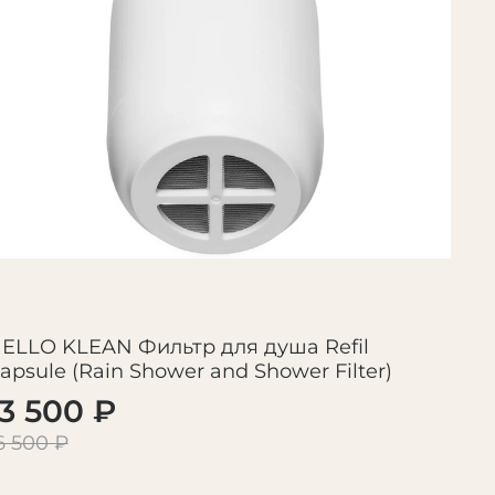
 волосы.
более 1600 ингредиентов, вызывающих
ия, таких как SLS, SLES, парабены,
ELLO KLEAN Фильтр для душа Refil
apsule (Rain Shower and Shower Filter)
13 500 ₽
6 500 ₽