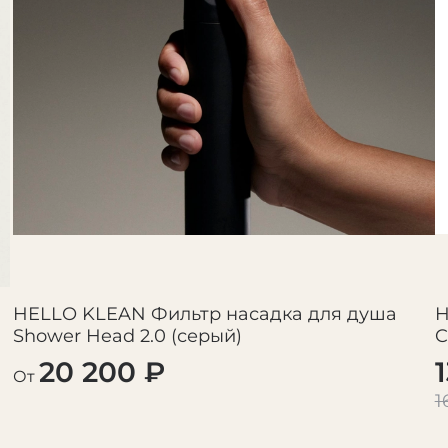
которые сушат кожу и
Состав не содержит 
потенциальные опасен
фталаты и силиконы.
HELLO KLEAN Фильтр насадка для душа
H
Shower Head 2.0 (серый)
C
20 200 ₽
От
1