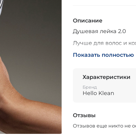
Описание
Душевая лейка 2.0
Лучше для волос и ко
Душевая лейка удаляе
Показать полностью
металлов и примесей
Двухступенчатая сис
Характеристики
содержание металлов,
Бренд
Сокращает потреблен
Hello Klean
Сборка за 1 минуту.
Отзывы
Гарантия 1 год.
Отзывов еще никто не о
Каждая душевая лейк
рассчитанный на 3-4 