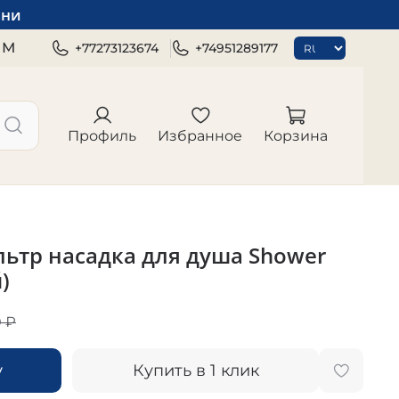
зни
ЯМ
+77273123674
+74951289177
Профиль
Избранное
Корзина
ьтр насадка для душа Shower
)
 ₽
у
Купить в 1 клик