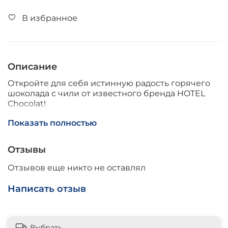
В избранное
Описание
Откройте для себя истинную радость горячего
шоколада с чили от известного бренда HOTEL
Chocolat!
Показать полностью
Представляем вашему вниманию уникальный
продукт - Hotel Chocolat Горячий шоколад с чили,
который станет настоящим удовольствием для
Отзывы
любителей шоколада и острых ощущений. Этот
напиток создан из высококачественного какао-
Отзывов еще никто не оставлял
массы и дополнен экзотическим перцем чили,
придающим ему неповторимый вкус и аромат.
Написать отзыв
Основные преимущества:
- Без ГМО, без искусственных добавок и
Выбрать