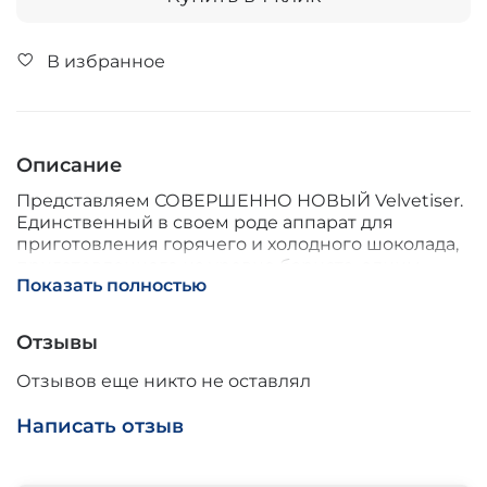
В избранное
Описание
Представляем СОВЕРШЕННО НОВЫЙ Velvetiser.
Единственный в своем роде аппарат для
приготовления горячего и холодного шоколада,
приготовленного на уровне бариста, одним
Показать полностью
нажатием кнопки. Насладитесь бархатисто-
гладким результатом, непревзойденной
шоколадной пенкой и восхитительным вкусом
Отзывы
какао в каждом глотке.
Отзывов еще никто не оставлял
Секрет? Эффект вихря Velvetiser. Создаваемый
благодаря ребрам InnerPod и специально
Написать отзыв
разработанному венчику, вихревой эффект
смешивает настоящий шоколад и выбранное
вами молоко уникальным образом, даже при