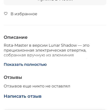
В избранное
Описание
Rota-Master в версии Lunar Shadow — это
прецизионная электрическая отвертка,
собранная вручную из алюминия
аэрокосмического класса и натуральной
Показать полностью
телячьей кожи. Рукоятка обтянута чёрной кожей
с ручной намёточной прошивкой,
регулировочный хомут выполнен из цельного
Отзывы
алюминия. Инструмент сочетает тактильный
комфорт кожи с прочностью авиационных
Отзывов еще никто не оставлял
материалов и предназначен для точных работ с
мелкими креплениями.
Написать отзыв
В основе работы — система регулировки
крутящего момента с храповым механизмом.