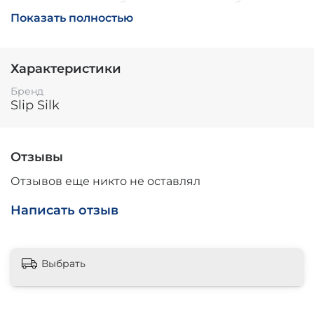
повседневного небрежного пучка до более
Показать полностью
сложной прически. Изготовленные из 100%
чистого шелка тутового дерева, они
предназначены для защиты ваших локонов,
гарантируя, что они не будут сминаться,
Характеристики
перекручиваться, дергать или повреждать ваши
нежные пряди.
Бренд
Slip Silk
Отзывы
Отзывов еще никто не оставлял
Написать отзыв
Выбрать