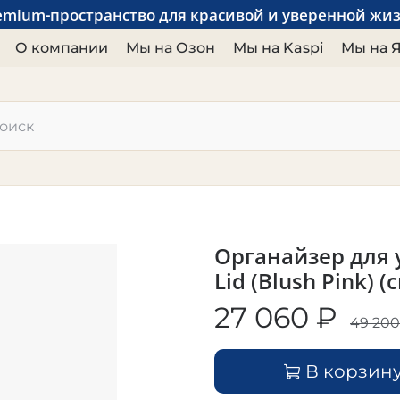
emium-пространство для красивой и уверенной жи
О компании
Мы на Озон
Мы на Kaspi
Мы на 
Органайзер для у
Lid (Blush Pink) 
27 060 ₽
49 200
В корзин