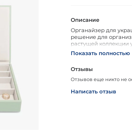
Описание
Органайзер для украш
решение для организ
растущей коллекции 
уверенностью, зная, ч
Показать полностью
Органайзер имеет пок
бережное хранение в
Отзывы
защищает украшения 
отдельные отсеки для
Отзывов еще никто не о
ваши украшения были
С Stackers Classic у 
Написать отзыв
украшениям. Вы смож
придать своему обра