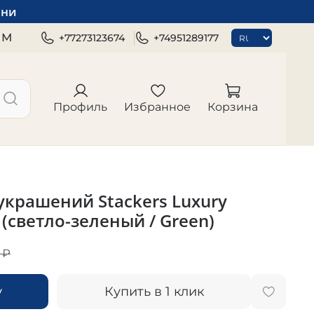
зни
ЯМ
+77273123674
+74951289177
Профиль
Избранное
Корзина
украшений Stackers Luxury
) (светло-зеленый / Green)
 ₽
у
Купить в 1 клик