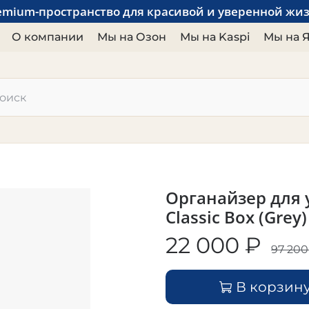
emium-пространство для красивой и уверенной жи
О компании
Мы на Озон
Мы на Kaspi
Мы на 
Органайзер для 
Classic Box (Grey
22 000 ₽
97 200
В корзин