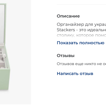
Описание
Органайзер для украш
Stackers - это идеал
столику, которое пом
коллекцию драгоценн
Показать полностью
Внутри органайзера е
ожерелий, колец, сер
Отзывы
лоток включает держа
отдельные секции для
Отзывов еще никто не о
В нижнем лотке расп
крупных украшений и
Написать отзыв
мягкую подкладку, к
царапин и повреждени
детали, добавляющие