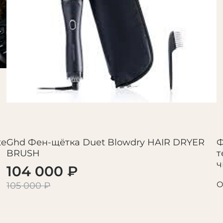
✔ Cold Shot — холодн
✔ направляющие наса
⚡ Комфорт в исполь
Фен разработан для 
✔ лёгкий эргономич
✔ тихая работа
te
Ghd Фен-щётка Duet Blowdry HAIR DRYER
Ф
✔ профессиональный 
BRUSH
т
ч
104 000 ₽
✔ мощность 1900 Вт 
О
105 000 ₽
🎁 Комплектация
В набор входит всё н