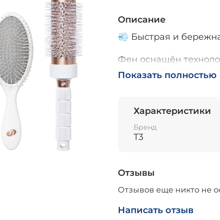
Описание
💨 Быстрая и бережн
Фен оснащён технолог
мощный и широкий по
Показать полностью
✔ сушка до 2 раз бы
Характеристики
✔ меньше теплового 
Бренд
T3
✔ бережное отношен
💎 Гладкость и блеск
Отзывы
Встроенный ионный г
Отзывов еще никто не о
миллионами отрицате
Написать отзыв
✨ уменьшает пушени