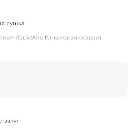
ая сушка
ией RapidAire IQ, которая создаёт
ток воздуха.
стрее
воздействия
ие к волосам
 без пушения
енератор насыщает поток воздуха
ставлял
льных ионов.
е ✨ делает волосы более гладкими ✨