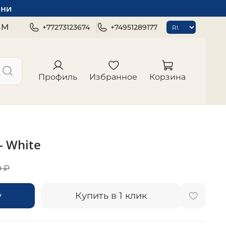
зни
ЯМ
+77273123674
+74951289177
Профиль
Избранное
Корзина
- White
0 ₽
у
Купить в 1 клик