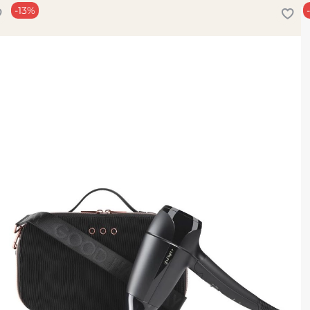
-13%
• фен T3 AireLuxe • 2
распутывания волос •
Создавайте гладкие,
прямо у себя дома. 💖
✅ Подходит для:
ежедневной суш
создания объёмн
всех типов волос