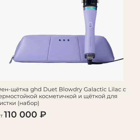
ый воздух фиксирует укладку
дки для точной укладки
зовании
удобства ежедневной укладки.
ный корпус
ен-щётка ghd Duet Blowdry Galactic Lilac с
шнур 2,7 м
ермостойкой косметичкой и щёткой для
истки (набор)
для быстрой сушки
110 000 ₽
т
еобходимое для идеальной укладки: