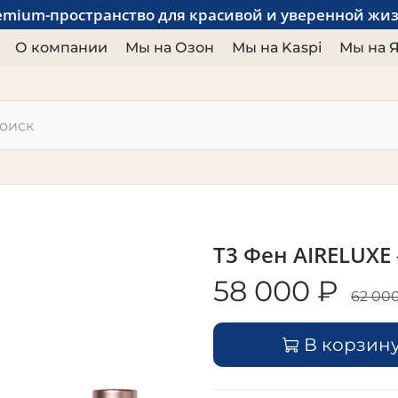
emium-пространство для красивой и уверенной жи
О компании
Мы на Озон
Мы на Kaspi
Мы на 
T3 Фен AIRELUXE 
58 000 ₽
62 00
В корзин