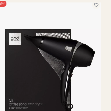
-6%
 насадки-концентратора • щётка для
 круглая щётка для объёма
 объёмные или текстурированные укладки
ки
ых укладок