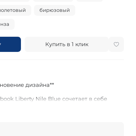
иолетовый
бирюзовый
нза
у
Купить в 1 клик
хновение дизайна**
ok Liberty Nile Blue сочетает в себе
 и художественное наследие бренда
ожа с поперечной текстурой переплетается
Liberty, создавая изысканный внешний
 отделан вручную, а подкладка выполнена
 принтом, придавая изделию