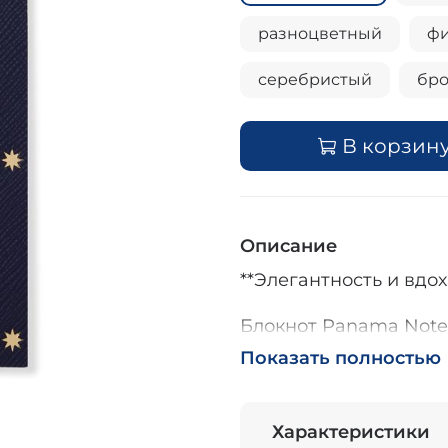
разноцветный
ф
серебристый
бро
В корзин
Описание
**Элегантность и вдо
Блокнот Panama Notebo
традиции мастерства
Показать полностью
Liberty. Фирменная к
с архивным мотивом 
вид. Каждый блокнот
Характеристики
из ткани с культовым