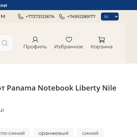
зни
ЯМ
+77273123674
+74951289177
Профиль
Избранное
Корзина
т Panama Notebook Liberty Nile
 ₽
тло-синий
оранжевый
синий