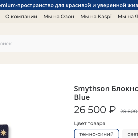
emium-пространство для красивой и уверенной жи
О компании
Мы на Озон
Мы на Kaspi
Мы на 
Smythson Блокно
Blue
26 500 ₽
28 800
Цвет товара
темно-синий
све